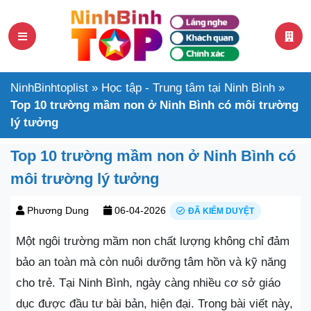
NinhBinhtoplist
»
Học tập - Trung tâm tại Ninh Bình
»
Top 10 trường mầm non ở Ninh Bình có môi trường
lý tưởng
Top 10 trường mầm non ở Ninh Bình có
môi trường lý tưởng
Phương Dung
06-04-2026
ĐÃ KIỂM DUYỆT
Một ngôi trường mầm non chất lượng không chỉ đảm
bảo an toàn mà còn nuôi dưỡng tâm hồn và kỹ năng
cho trẻ. Tại Ninh Bình, ngày càng nhiều cơ sở giáo
dục được đầu tư bài bản, hiện đại. Trong bài viết này,