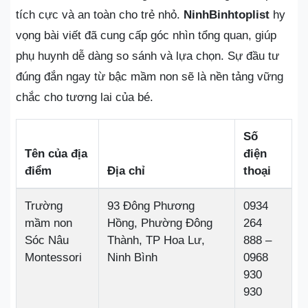
tích cực và an toàn cho trẻ nhỏ.
NinhBinhtoplist
hy
vọng bài viết đã cung cấp góc nhìn tổng quan, giúp
phụ huynh dễ dàng so sánh và lựa chọn. Sự đầu tư
đúng đắn ngay từ bậc mầm non sẽ là nền tảng vững
chắc cho tương lai của bé.
Số
Tên của địa
điện
điểm
Địa chỉ
thoại
Trường
93 Đông Phương
0934
mầm non
Hồng, Phường Đông
264
Sóc Nâu
Thành, TP Hoa Lư,
888 –
Montessori
Ninh Bình
0968
930
930