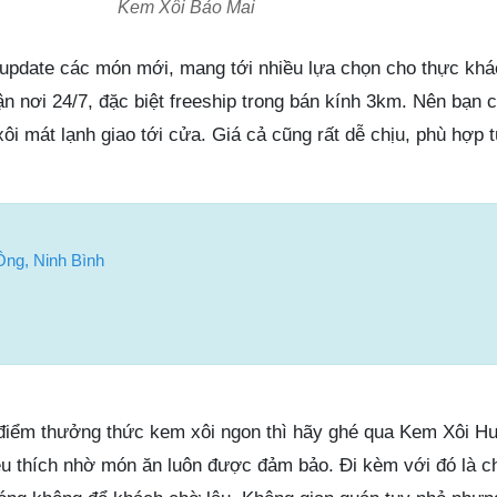
Kem Xôi Bảo Mai
c update các món mới, mang tới nhiều lựa chọn cho thực kh
ận nơi 24/7, đặc biệt freeship trong bán kính 3km. Nên bạn 
ôi mát lạnh giao tới cửa. Giá cả cũng rất dễ chịu, phù hợp t
Ông, Ninh Bình
 điểm thưởng thức kem xôi ngon thì hãy ghé qua Kem Xôi H
u thích nhờ món ăn luôn được đảm bảo. Đi kèm với đó là c