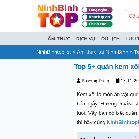
ẨM THỰC
DỊCH VỤ
DU LỊCH
LƯU 
NinhBinhtoplist
»
Ẩm thực tại Ninh Bình
»
T
Top 5+ quán kem xô
Phương Dung
17-11-20
Kem xôi là món ăn vặt que
béo ngậy. Hương vị vừa lạ
tuổi. Vậy bạn có biết quá
thì hãy cùng
NinhBinhtopl