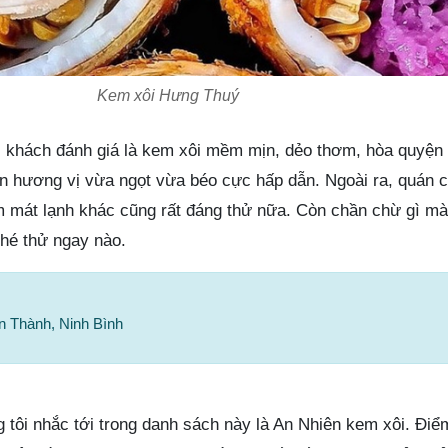
Kem xôi Hưng Thuý
c khách đánh giá là kem xôi mềm mịn, dẻo thơm, hòa quyện
nên hương vị vừa ngọt vừa béo cực hấp dẫn. Ngoài ra, quán 
m mát lạnh khác cũng rất đáng thử nữa. Còn chần chừ gì mà
ghé thử ngay nào.
ân Thành, Ninh Bình
 tôi nhắc tới trong danh sách này là An Nhiên kem xôi. Điể