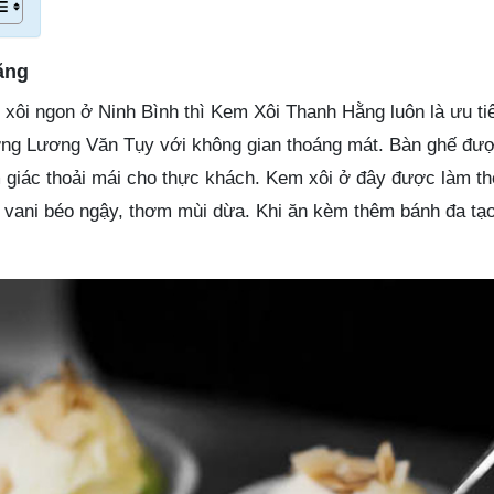
ằng
ôi ngon ở Ninh Bình thì Kem Xôi Thanh Hằng luôn là ưu ti
ường Lương Văn Tụy với không gian thoáng mát. Bàn ghế đư
 giác thoải mái cho thực khách. Kem xôi ở đây được làm th
m vani béo ngậy, thơm mùi dừa. Khi ăn kèm thêm bánh đa tạ