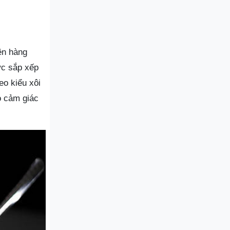
ên hàng
ợc sắp xếp
eo kiểu xôi
o cảm giác