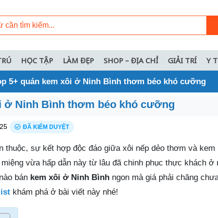
TRÚ
HỌC TẬP
LÀM ĐẸP
SHOP – ĐỊA CHỈ
GIẢI TRÍ
Y 
op 5+ quán kem xôi ở Ninh Bình thơm béo khó cưỡng
i ở Ninh Bình thơm béo khó cưỡng
25
ĐÃ KIỂM DUYỆT
n thuộc, sự kết hợp độc đáo giữa xôi nếp dẻo thơm và kem 
 miệng vừa hấp dẫn này từ lâu đã chinh phục thực khách ở 
n nào bán
kem xôi ở Ninh Bình
ngon mà giá phải chăng chư
ist
khám phá ở bài viết này nhé!