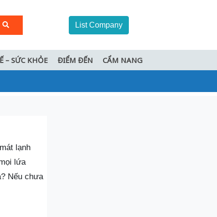
List Company
TẾ – SỨC KHỎE
ĐIỂM ĐẾN
CẨM NANG
mát lạnh
mọi lứa
a? Nếu chưa