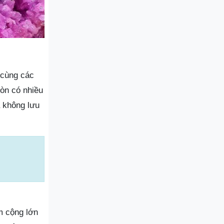
 cùng các
còn có nhiều
 không lưu
m cộng lớn