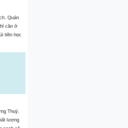
ách. Quán
chỉ cần ở
úi tiền học
ưng Thuý.
hất lượng