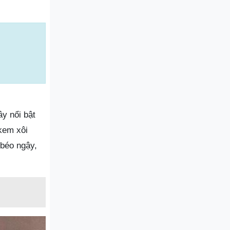
y nổi bật
 kem xôi
 béo ngậy,