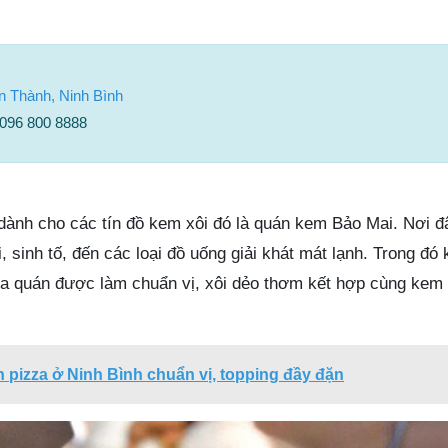
n Thành, Ninh Bình
 096 800 8888
dành cho các tín đồ kem xôi đó là quán kem Bảo Mai. Nơi đâ
, sinh tố, đến các loại đồ uống giải khát mát lạnh. Trong đó
ủa quán được làm chuẩn vị, xôi dẻo thơm kết hợp cùng kem
 pizza ở Ninh Bình chuẩn vị, topping đầy đặn