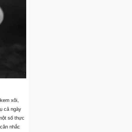
 kem xôi,
vụ cả ngày
một số thực
 cân nhắc