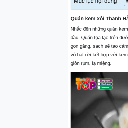
Mục lục nội dung
Quán kem xôi Thanh H
Nhắc đến những quán kem x
đầu. Quán tọa lạc trên đ
gọn gàng, sạch sẽ tạo cảm
vò hạt rời kết hợp với ke
giòn rụm, lạ miệng.