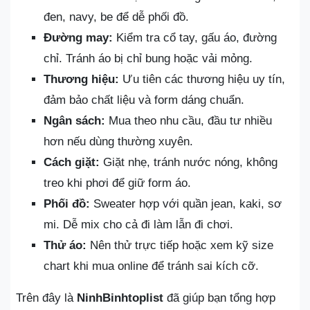
đen, navy, be để dễ phối đồ.
Đường may:
Kiểm tra cổ tay, gấu áo, đường
chỉ. Tránh áo bị chỉ bung hoặc vải mỏng.
Thương hiệu:
Ưu tiên các thương hiệu uy tín,
đảm bảo chất liệu và form dáng chuẩn.
Ngân sách:
Mua theo nhu cầu, đầu tư nhiều
hơn nếu dùng thường xuyên.
Cách giặt:
Giặt nhẹ, tránh nước nóng, không
treo khi phơi để giữ form áo.
Phối đồ:
Sweater hợp với quần jean, kaki, sơ
mi. Dễ mix cho cả đi làm lẫn đi chơi.
Thử áo:
Nên thử trực tiếp hoặc xem kỹ size
chart khi mua online để tránh sai kích cỡ.
Trên đây là
NinhBinhtoplist
đã giúp bạn tổng hợp