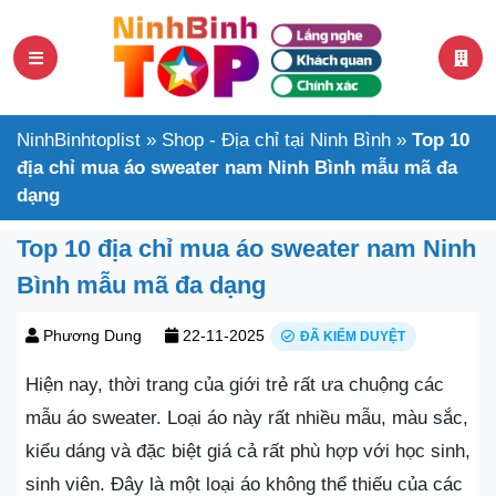
NinhBinhtoplist
»
Shop - Địa chỉ tại Ninh Bình
»
Top 10
địa chỉ mua áo sweater nam Ninh Bình mẫu mã đa
dạng
Top 10 địa chỉ mua áo sweater nam Ninh
Bình mẫu mã đa dạng
Phương Dung
22-11-2025
ĐÃ KIỂM DUYỆT
Hiện nay, thời trang của giới trẻ rất ưa chuộng các
mẫu áo sweater. Loại áo này rất nhiều mẫu, màu sắc,
kiểu dáng và đặc biệt giá cả rất phù hợp với học sinh,
sinh viên. Đây là một loại áo không thể thiếu của các