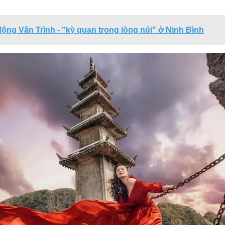
ng Vân Trình - "kỳ quan trong lòng núi" ở Ninh Bình