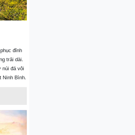
 phục đỉnh
g trải dài.
núi đá vôi
t Ninh Bình.