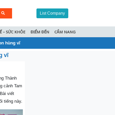
List Company
TẾ – SỨC KHỎE
ĐIỂM ĐẾN
CẨM NANG
on hùng vĩ
g vĩ
ng Thành
ng cảnh Tam
Bài viết
i tiếng này.