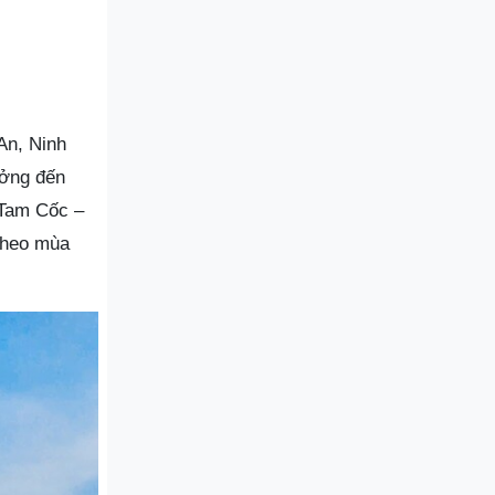
An, Ninh
ưởng đến
 Tam Cốc –
theo mùa