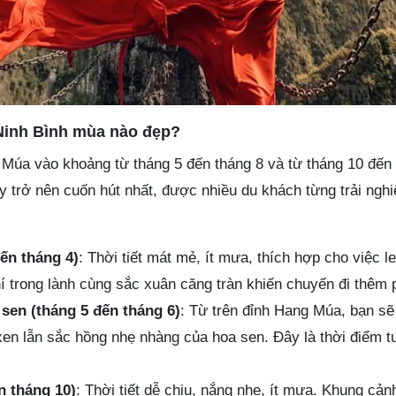
Ninh Bình mùa nào đẹp?
Múa vào khoảng từ tháng 5 đến tháng 8 và từ tháng 10 đến 
y trở nên cuốn hút nhất, được nhiều du khách từng trải ngh
ến tháng 4)
: Thời tiết mát mẻ, ít mưa, thích hợp cho việc l
 trong lành cùng sắc xuân căng tràn khiến chuyến đi thêm ph
 sen (tháng 5 đến tháng 6)
: Từ trên đỉnh Hang Múa, bạn sẽ
xen lẫn sắc hồng nhẹ nhàng của hoa sen. Đây là thời điểm t
n tháng 10)
: Thời tiết dễ chịu, nắng nhẹ, ít mưa. Khung cản