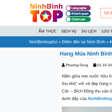
ẨM THỰC
DỊCH VỤ
DU LỊCH
LƯU 
NinhBinhtoplist
»
Điểm đến tại Ninh Bình
»
H
Hang Múa Ninh Bình:
Phương Dung
01-10-20
Nằm giữa non nước hữu t
thu nhỏ” với vẻ đẹp hùng 
Cốc – Bích Động thu vào t
dưới đây của
NinhBinhtop