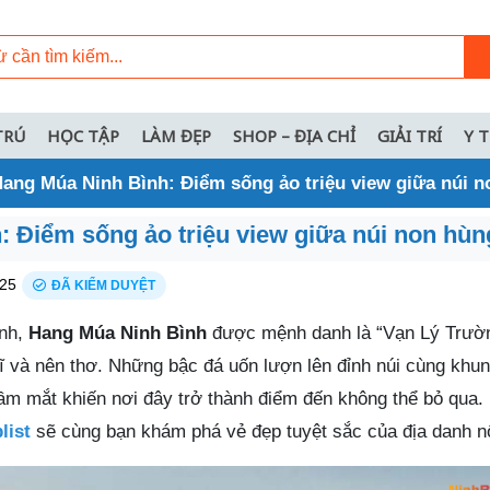
TRÚ
HỌC TẬP
LÀM ĐẸP
SHOP – ĐỊA CHỈ
GIẢI TRÍ
Y 
ang Múa Ninh Bình: Điểm sống ảo triệu view giữa núi n
 Điểm sống ảo triệu view giữa núi non hùn
25
ĐÃ KIỂM DUYỆT
ình,
Hang Múa Ninh Bình
được mệnh danh là “Vạn Lý Trườ
vĩ và nên thơ. Những bậc đá uốn lượn lên đỉnh núi cùng khu
ầm mắt khiến nơi đây trở thành điểm đến không thể bỏ qua. 
list
sẽ cùng bạn khám phá vẻ đẹp tuyệt sắc của địa danh nổ