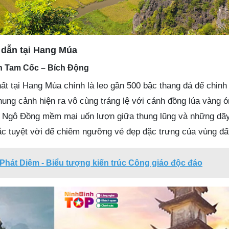
 dẫn tại Hang Múa
h Tam Cốc – Bích Động
ất tại Hang Múa chính là leo gần 500 bậc thang đá để chinh
ung cảnh hiện ra vô cùng tráng lệ với cánh đồng lúa vàng ón
 Ngô Đồng mềm mại uốn lượn giữa thung lũng và những dãy 
ắc tuyệt vời để chiêm ngưỡng vẻ đẹp đặc trưng của vùng đấ
Phát Diệm - Biểu tượng kiến trúc Công giáo độc đáo