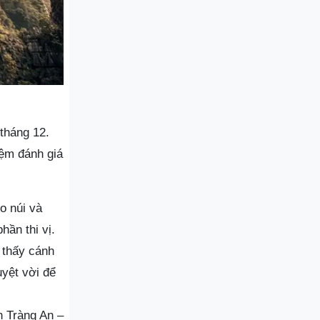
tháng 12.
iệm đánh giá
eo núi và
ần thi vị.
 thấy cánh
uyệt vời để
h Tràng An –